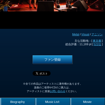
Metal
/
Visual
/
アニソン
主な活動地：[
東京都
]
総合評価：11,169 pt [
522位
]
ファン登録
※全ての作品はアーティストに著作権があります。
楽曲のご使用やCDのご購入は、
アーティストに直接
お問い合わせ
ください。
Biography
Music List
Movie