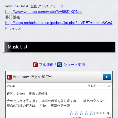
youtube 3rd Al 全曲クロスフェード
http://www.youtube.com/watch?v=5i8DIKj2Nsc
委託販売
http://shop.melonbooks.co.jp/shop/list.php?LIVRET=melon&G=&
F=clefdoll
Music List
フル楽曲
/
ショート楽曲
Arcturus〜彼方の星空〜
Visual
登録日：'13.10.25
作詞：Shion 作曲：黒崎玲
少年と少女は手を握る、本当の希望を取り戻す為に。 狂気の空へ放つ、
革命の狼煙の行方は…「Noir」三部作第一弾
[ 0.00 / 0件 ]