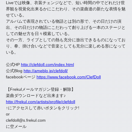
Liveでは映像、衣装チェンジなどで、短い時間の中でどれだけ世
界観を視覚化出来るかにこだわり、その楽曲達の新たな表情を魅
せている。
アルバムで表現されている物語とは別の形で、その日だけの演
出、その日だけの物語にこだわって創り上げる一本のステージと
しての魅せ方を日々模索している。
その一方、ライブとしての熱も充分に放出できるものになってお
り、拳、掛け合いなどで音楽としても充分に楽しめる形になって
いる。
公式HP
http://clefdoll.com/index.html
公式Blog
http://ameblo.jp/clefdoll/
facebookページ
https://www.facebook.com/ClefDoll
【Frekulメールマガジン登録・解除】
楽曲ダウンロードなど出来ます♪
http://frekul.com/artists/profile/clefdoll
↑にアクセスして赤いボタンをクリック!
or
clefdoll@s.frekul.com
に空メール