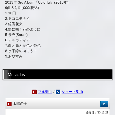
2013年 3rd Album『Colorful』(2013年)
9曲入り¥1,000(税込)
1.10円
2.ドコニモナイ
3.線香花火
4.野に咲く花のように
5.サラ(Sarah)
6.アルカディア
7.白と黒と黄色と茶色
8.水平線の向こうに
9.おやすみ
Music List
フル楽曲
/
ショート楽曲
太陽の子
登録日：'13.11.29