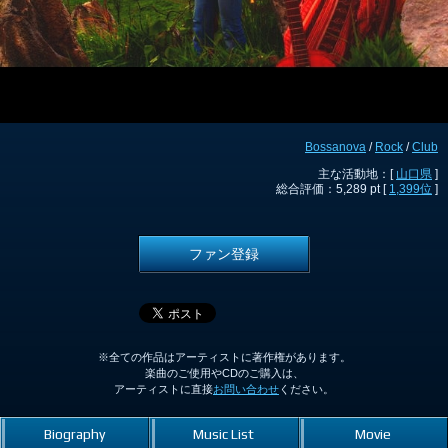
Bossanova
/
Rock
/
Club
主な活動地：[
山口県
]
総合評価：5,289 pt [
1,399位
]
ファン登録
※全ての作品はアーティストに著作権があります。
楽曲のご使用やCDのご購入は、
アーティストに直接
お問い合わせ
ください。
Biography
Music List
Movie