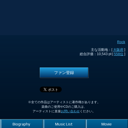
Rock
主な活動地：[
大阪府
]
総合評価：10,543 pt [
558位
]
ファン登録
※全ての作品はアーティストに著作権があります。
楽曲のご使用やCDのご購入は、
アーティストに直接
お問い合わせ
ください。
Biography
Music List
Movie