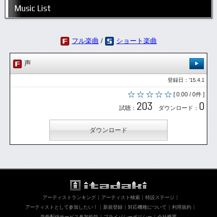
Music List
フル楽曲
/
ショート楽曲
声
登録日：'15.4.1
[ 0.00 / 0件 ]
203
0
試聴：
ダウンロード：
ダウンロード
アーティストランキング
アーティスト検索
特設ステージ
アーティストとして参加したい！
新規登録
対応機種について
利用規約
楽曲配信サービス参加約款
プライバシーポリシー
会社概要