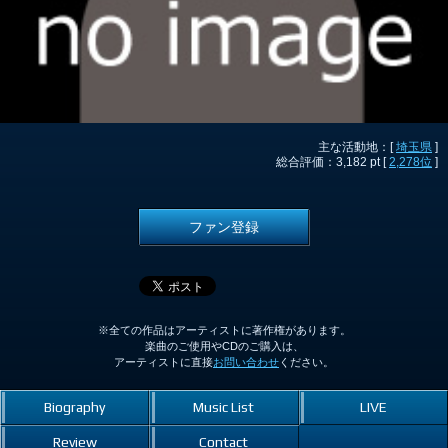
主な活動地：[
埼玉県
]
総合評価：3,182 pt [
2,278位
]
ファン登録
※全ての作品はアーティストに著作権があります。
楽曲のご使用やCDのご購入は、
アーティストに直接
お問い合わせ
ください。
Biography
Music List
LIVE
Review
Contact