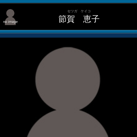
セツガ ケイコ
節賀 恵子