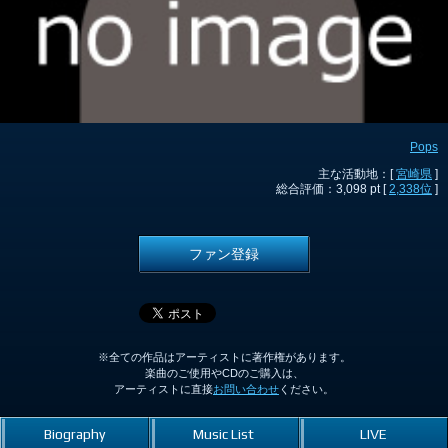
Pops
主な活動地：[
宮崎県
]
総合評価：3,098 pt [
2,338位
]
ファン登録
※全ての作品はアーティストに著作権があります。
楽曲のご使用やCDのご購入は、
アーティストに直接
お問い合わせ
ください。
Biography
Music List
LIVE