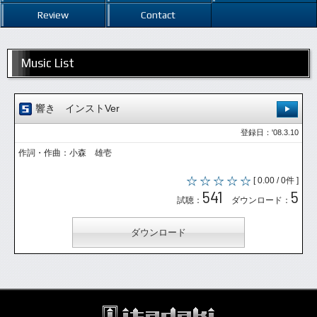
Review
Contact
Music List
響き インストVer
登録日：'08.3.10
作詞・作曲：小森 雄壱
[ 0.00 / 0件 ]
541
5
試聴：
ダウンロード：
ダウンロード