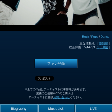
Rock
/
Pops
/
Dance
主な活動地：[
愛知県
]
総合評価：5,447 pt [
1,350位
]
ファン登録
※全ての作品はアーティストに著作権があります。
楽曲のご使用やCDのご購入は、
アーティストに直接
お問い合わせ
ください。
Biography
Music List
LIVE