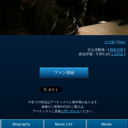
その他
/
Pops
主な活動地：[
神奈川県
]
総合評価：5,901 pt [
1,220位
]
ファン登録
※全ての作品はアーティストに著作権があります。
楽曲のご使用やCDのご購入は、
アーティストに直接
お問い合わせ
ください。
Biography
Music List
Movie