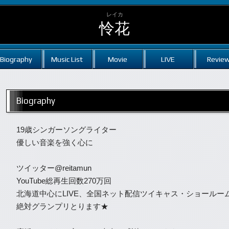
レイカ
怜花
Biography
Music List
Movie
LIVE
Revie
Biography
19歳シンガーソングライター
優しい音楽を強く心に
ツイッター@reitamun
YouTube総再生回数270万回
北海道中心にLIVE、全国ネット配信ツイキャス・ショールー
絶対グランプリとります★