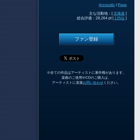
Accoustic
/
Pops
主な活動地：[
北海道
]
総合評価：28,264 pt [
135位
]
ファン登録
※全ての作品はアーティストに著作権があります。
楽曲のご使用やCDのご購入は、
アーティストに直接
お問い合わせ
ください。