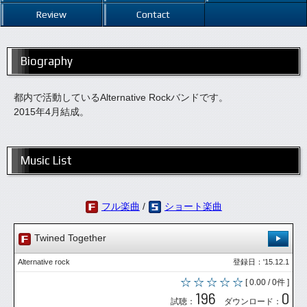
Review
Contact
Biography
都内で活動しているAlternative Rockバンドです。
2015年4月結成。
Music List
フル楽曲
/
ショート楽曲
Twined Together
Alternative rock
登録日：'15.12.1
[ 0.00 / 0件 ]
196
0
試聴：
ダウンロード：