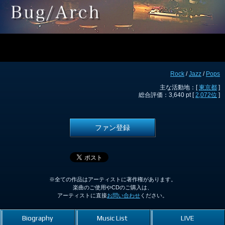
Rock
/
Jazz
/
Pops
主な活動地：[
東京都
]
総合評価：3,640 pt [
2,072位
]
ファン登録
※全ての作品はアーティストに著作権があります。
楽曲のご使用やCDのご購入は、
アーティストに直接
お問い合わせ
ください。
Biography
Music List
LIVE