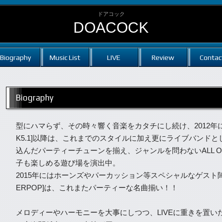
ドアコック
DOACOCK
Biography
Music List
LIVE
Review
Contac
Biography
型にハマらず、その時々響く音楽をカタチにし続け、2012年にリリース
K5.1]以降は、これまでのスタイルに加え更にライブバンド
込んだパーティーチューンを揃え、ジャンルを問わないALL O
子も楽しめる遊び場を演出中。
2015年にはホーンズやパーカッション等スペシャルなゲスト
ERPOP]は、これまたパーティーな名曲揃い！！
メロディーやハーモニーを大事にしつつ、LIVEに重きを置