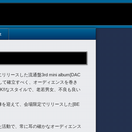
t
した流通盤3rd mini album[DAC
として確立すべく、オーディエンスを巻き
K!!なスタイルで、老若男女、不良も良い
陣を迎えて、会場限定でリリースした[BE
いた活動で、常に耳の確かなオーディエンス