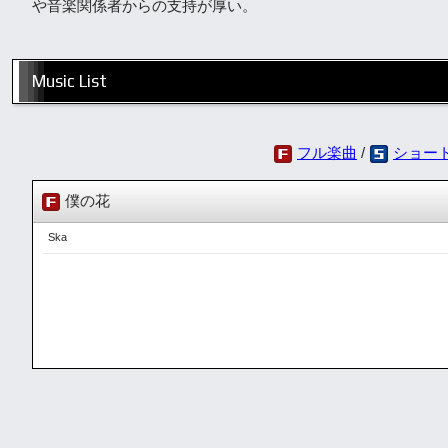
や音楽関係者からの支持が厚い。
Music List
フル楽曲
/
ショー
僕の花
Ska