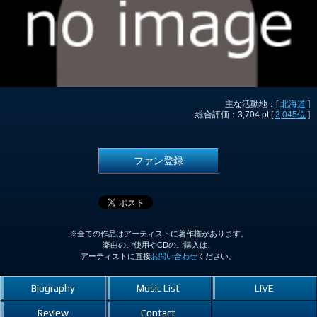
主な活動地：[
北海道
]
総合評価：3,704 pt [
2,045位
]
ファン登録
※全ての作品はアーティストに著作権があります。
楽曲のご使用やCDのご購入は、
アーティストに直接
お問い合わせ
ください。
Biography
Music List
LIVE
Review
Contact