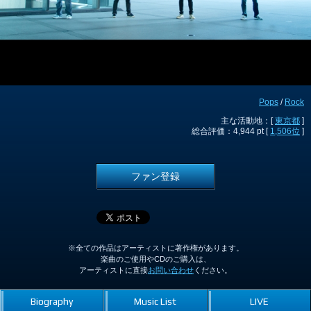
Pops
/
Rock
主な活動地：[
東京都
]
総合評価：4,944 pt [
1,506位
]
ファン登録
※全ての作品はアーティストに著作権があります。
楽曲のご使用やCDのご購入は、
アーティストに直接
お問い合わせ
ください。
Biography
Music List
LIVE