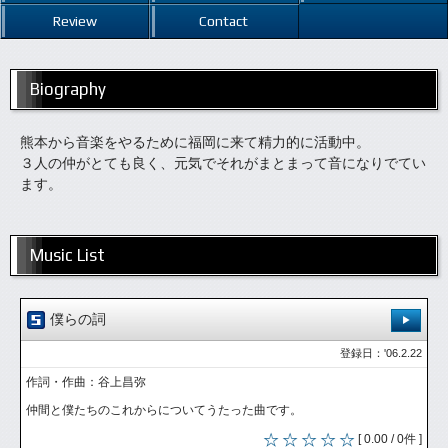
Review
Contact
Biography
熊本から音楽をやるために福岡に来て精力的に活動中。
３人の仲がとても良く、元気でそれがまとまって音になりでてい
ます。
Music List
僕らの詞
登録日：'06.2.22
作詞・作曲：谷上昌弥
仲間と僕たちのこれからについてうたった曲です。
[ 0.00 / 0件 ]