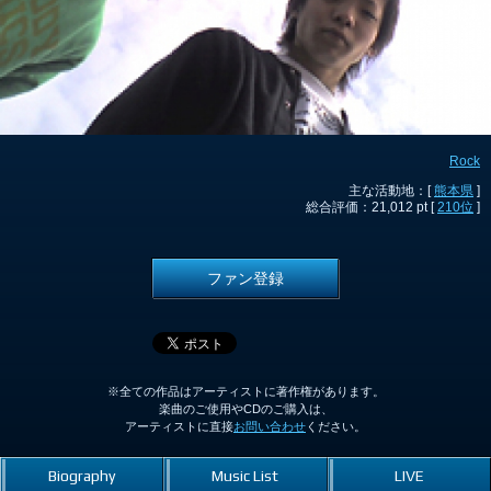
Rock
主な活動地：[
熊本県
]
総合評価：21,012 pt [
210位
]
ファン登録
※全ての作品はアーティストに著作権があります。
楽曲のご使用やCDのご購入は、
アーティストに直接
お問い合わせ
ください。
Biography
Music List
LIVE