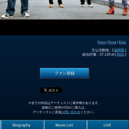
Pops
/
Rock
/
Emo
主な活動地：[
福岡県
]
総合評価：37,126 pt [
89位
]
ファン登録
※全ての作品はアーティストに著作権があります。
楽曲のご使用やCDのご購入は、
アーティストに直接
お問い合わせ
ください。
Biography
Music List
LIVE