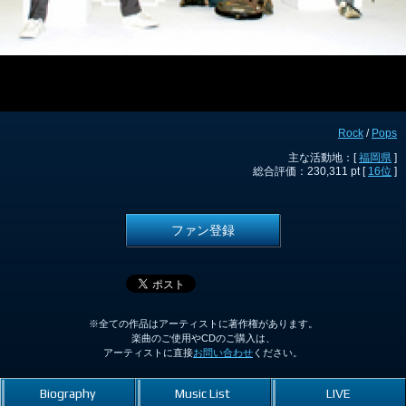
Rock
/
Pops
主な活動地：[
福岡県
]
総合評価：230,311 pt [
16位
]
ファン登録
※全ての作品はアーティストに著作権があります。
楽曲のご使用やCDのご購入は、
アーティストに直接
お問い合わせ
ください。
Biography
Music List
LIVE