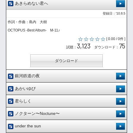
あきらめない君へ
登録日：'10.8.5
作詞・作曲：島内 大樹
OCTOPUS -Best Album- M-11♪
[ 0.00 / 0件 ]
3,123
75
試聴：
ダウンロード：
ダウンロード
銀河鉄道の夜
登録日：'10.2.12
あかいゆび
作詞・作曲：島内大樹
登録日：'10.2.12
君らしく
OCTOPUS初のフルアルバム、タイトル曲♪
作詞・作曲：島内大樹
登録日：'10.2.12
[ 0.00 / 0件 ]
ノクターン〜Noctune〜
音源になってないだけに、かなりの人気を博した楽曲♪
3,566
158
作詞・作曲：島内大樹
試聴：
ダウンロード：
登録日：'09.6.2
[ 0.00 / 0件 ]
under the sun
自主レーベルGalaxy Recordsよりリリースの11枚目、Double A side Sing
3,139
120
作詞・作曲：島内 大樹
試聴：
ダウンロード：