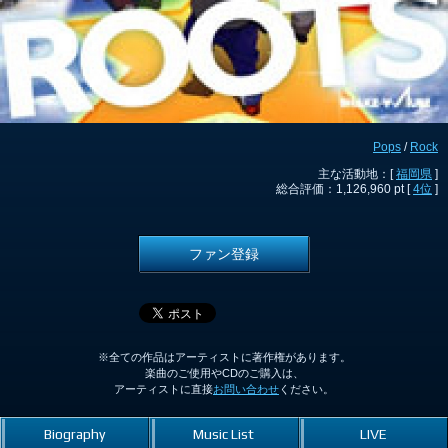
Pops
/
Rock
主な活動地：[
福岡県
]
総合評価：1,126,960 pt [
4位
]
ファン登録
※全ての作品はアーティストに著作権があります。
楽曲のご使用やCDのご購入は、
アーティストに直接
お問い合わせ
ください。
Biography
Music List
LIVE