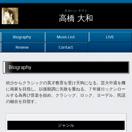
タカハシ ヤマト
高橋 大和
Biography
Music List
LIVE
Review
Contact
Biography
幼少からクラシックの英才教育を受け天狗になる。芸大中退を機
に画家を目指し、以後順調に失敗を重ねる。７年後ロックンロー
ルする為再び音楽を始め、クラシック、ロック、ヨーデル、民謡
の融合を目指す。
ジャンル