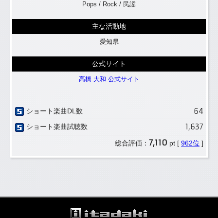
Pops / Rock / 民謡
主な活動地
愛知県
公式サイト
高橋 大和 公式サイト
64
ショート楽曲DL数
1,637
ショート楽曲試聴数
7,110
総合評価：
pt [
962位
]