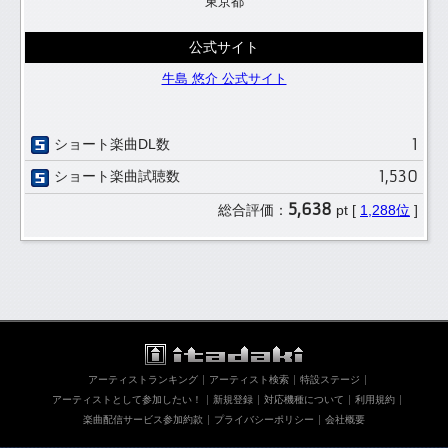
東京都
公式サイト
牛島 悠介 公式サイト
1
ショート楽曲DL数
1,530
ショート楽曲試聴数
5,638
総合評価：
pt [
1,288位
]
アーティストランキング
アーティスト検索
特設ステージ
アーティストとして参加したい！
新規登録
対応機種について
利用規約
楽曲配信サービス参加約款
プライバシーポリシー
会社概要