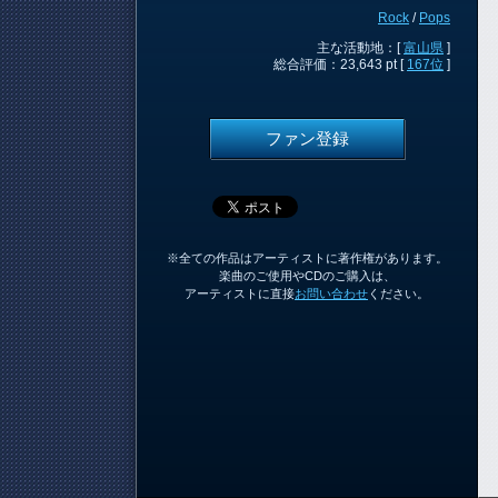
Rock
/
Pops
主な活動地：[
富山県
]
総合評価：23,643 pt [
167位
]
ファン登録
※全ての作品はアーティストに著作権があります。
楽曲のご使用やCDのご購入は、
アーティストに直接
お問い合わせ
ください。