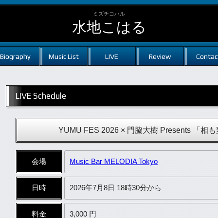
ミズチコハル
水地こはる
Biography
Music List
LIVE
Review
Contac
LIVE Schedule
YUMU FES 2026 × 門脇大樹 Present
会場
Music Bar MELODIA Tokyo
日時
2026年7月8日 18時30分から
料金
3,000 円