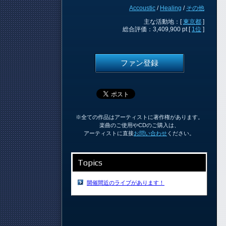
Accoustic
/
Healing
/
その他
主な活動地：[
東京都
]
総合評価：3,409,900 pt [
1位
]
ファン登録
※全ての作品はアーティストに著作権があります。
楽曲のご使用やCDのご購入は、
アーティストに直接
お問い合わせ
ください。
Topics
開催間近のライブがあります！