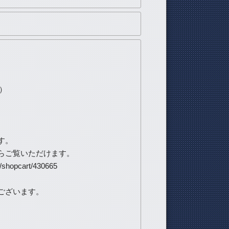
）
す。
らご覧いただけます。
o/shopcart/430665
ございます。
。