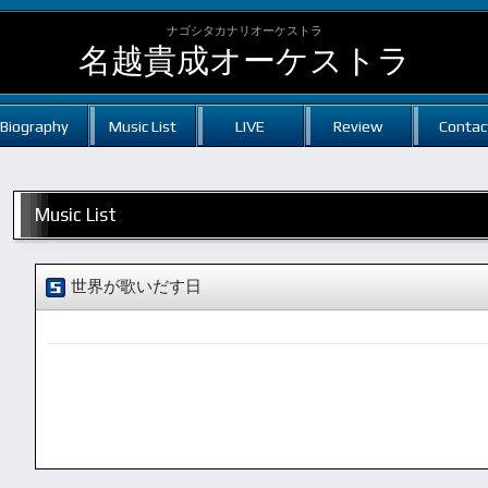
ナゴシタカナリオーケストラ
名越貴成オーケストラ
Biography
Music List
LIVE
Review
Contac
Music List
世界が歌いだす日