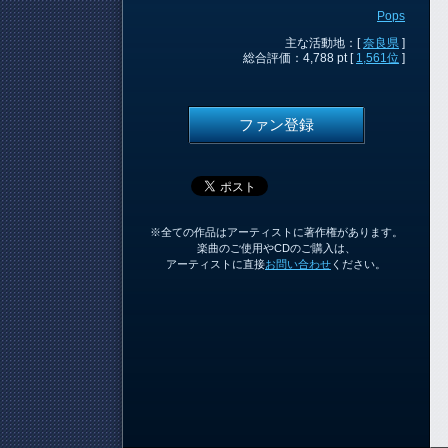
Pops
主な活動地：[
奈良県
]
総合評価：4,788 pt [
1,561位
]
ファン登録
※全ての作品はアーティストに著作権があります。
楽曲のご使用やCDのご購入は、
アーティストに直接
お問い合わせ
ください。