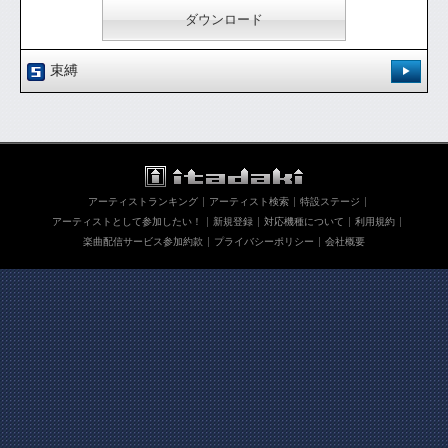
ダウンロード
束縛
登録日：'11.5.30
[ 0.00 / 0件 ]
488
13
試聴：
ダウンロード：
アーティストランキング
アーティスト検索
特設ステージ
ダウンロード
アーティストとして参加したい！
新規登録
対応機種について
利用規約
楽曲配信サービス参加約款
プライバシーポリシー
会社概要