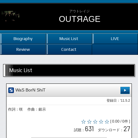
アウトレイジ
OUTЯAGE
Biography
Music List
LIVE
Review
Contact
Music List
WaS BorN ShiT
登録日：'11.5.2
作詞：咲 作曲：銀示
[ 0.00 / 0件 ]
631
27
試聴：
ダウンロード：