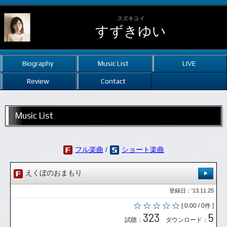
スズキユイ
すずきゆい
Biography
Music List
LIVE
Review
Contact
Music List
フル楽曲
/
ショート楽曲
えくぼのおまもり
登録日：'13.11.25
[ 0.00 / 0件 ]
323
5
試聴：
ダウンロード：