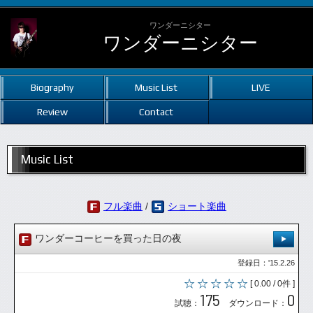
ワンダーニシター
ワンダーニシター
Biography
Music List
LIVE
Review
Contact
Music List
フル楽曲
/
ショート楽曲
ワンダーコーヒーを買った日の夜
登録日：'15.2.26
[ 0.00 / 0件 ]
175
0
試聴：
ダウンロード：