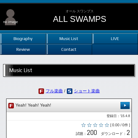
オール スワンプス
ALL SWAMPS
Biography
Music List
LIVE
Review
Contact
Music List
フル楽曲
/
ショート楽曲
Yeah! Yeah! Yeah!
登録日：'15.4.8
[ 0.00 / 0件 ]
200
2
試聴：
ダウンロード：