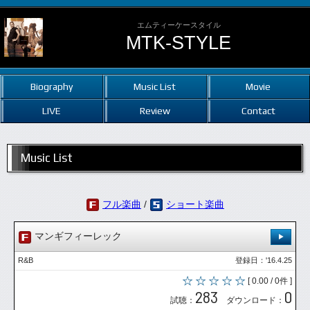
エムティーケースタイル
MTK-STYLE
Biography
Music List
Movie
LIVE
Review
Contact
Music List
フル楽曲
/
ショート楽曲
マンギフィーレック
R&B
登録日：'16.4.25
[ 0.00 / 0件 ]
283
0
試聴：
ダウンロード：