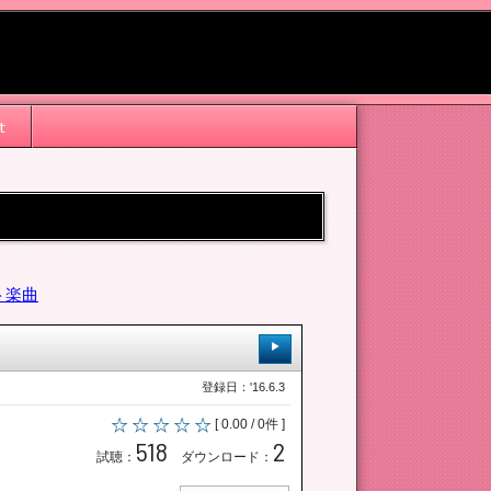
t
ト楽曲
登録日：'16.6.3
[ 0.00 / 0件 ]
518
2
試聴：
ダウンロード：