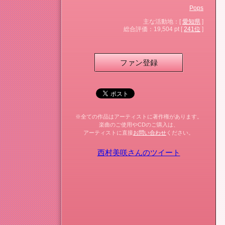
Pops
主な活動地：[
愛知県
]
総合評価：19,504 pt [
241位
]
ファン登録
※全ての作品はアーティストに著作権があります。
楽曲のご使用やCDのご購入は、
アーティストに直接
お問い合わせ
ください。
西村美咲さんのツイート