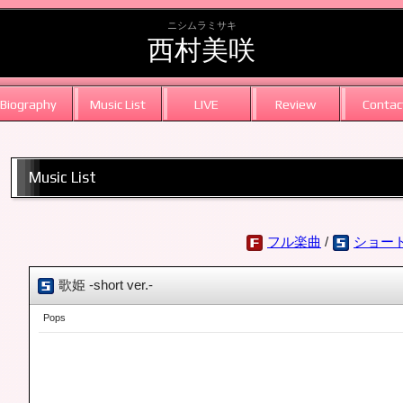
ニシムラミサキ
西村美咲
Biography
Music List
LIVE
Review
Contac
Music List
フル楽曲
/
ショー
歌姫 -short ver.-
Pops