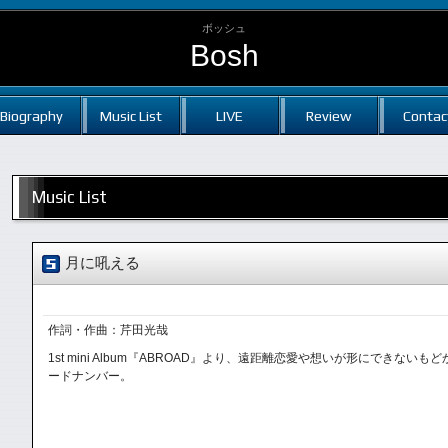
ボッシュ
Bosh
Biography
Music List
LIVE
Review
Contac
Music List
月に吼える
作詞・作曲：芹田光哉
1st mini Album『ABROAD』より、遠距離恋愛や想いが形にでき
ードナンバー。