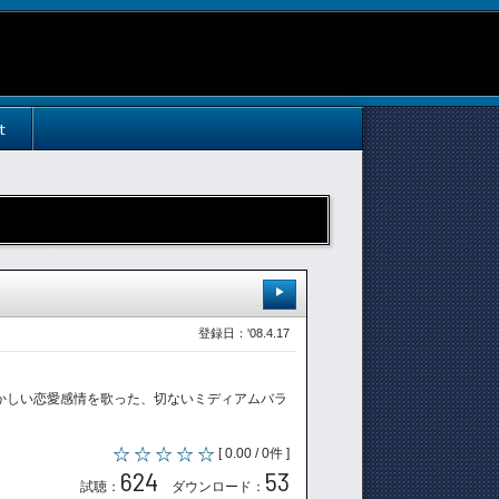
t
登録日：'08.4.17
ないもどかしい恋愛感情を歌った、切ないミディアムバラ
[ 0.00 / 0件 ]
624
53
試聴：
ダウンロード：