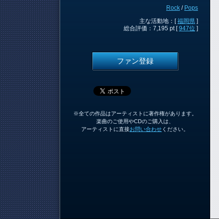
Rock
/
Pops
主な活動地：[
福岡県
]
総合評価：7,195 pt [
947位
]
ファン登録
※全ての作品はアーティストに著作権があります。
楽曲のご使用やCDのご購入は、
アーティストに直接
お問い合わせ
ください。