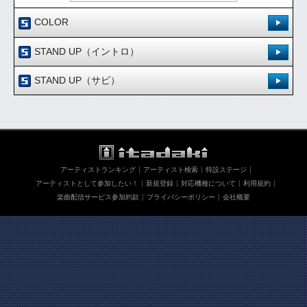
COLOR
登録日：'08.12.19
STAND UP（イントロ）
[ 0.00 / 0件 ]
登録日：'08.12.19
944
27
STAND UP（サビ）
試聴：
ダウンロード：
[ 0.00 / 0件 ]
登録日：'08.12.19
680
11
試聴：
ダウンロード：
ダウンロード
[ 0.00 / 0件 ]
745
20
試聴：
ダウンロード：
ダウンロード
アーティストランキング
アーティスト検索
特設ステージ
ダウンロード
アーティストとして参加したい！
新規登録
対応機種について
利用規約
楽曲配信サービス参加約款
プライバシーポリシー
会社概要