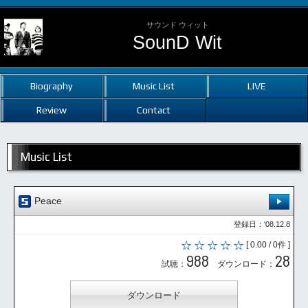
サウンド ウィット
SounD Wit
Biography
Music List
LIVE
Review
Contact
Music List
Peace
登録日：'08.12.8
[ 0.00 / 0件 ]
988
28
試聴：
ダウンロード：
ダウンロード