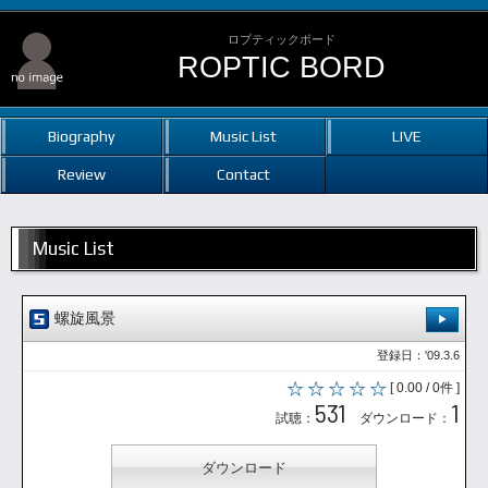
ロプティックボード
ROPTIC BORD
Biography
Music List
LIVE
Review
Contact
Music List
螺旋風景
登録日：'09.3.6
[ 0.00 / 0件 ]
531
1
試聴：
ダウンロード：
ダウンロード