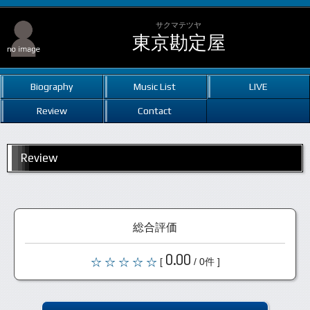
サクマテツヤ
東京勘定屋
Biography
Music List
LIVE
Review
Contact
Review
総合評価
0.00
[
/ 0件 ]