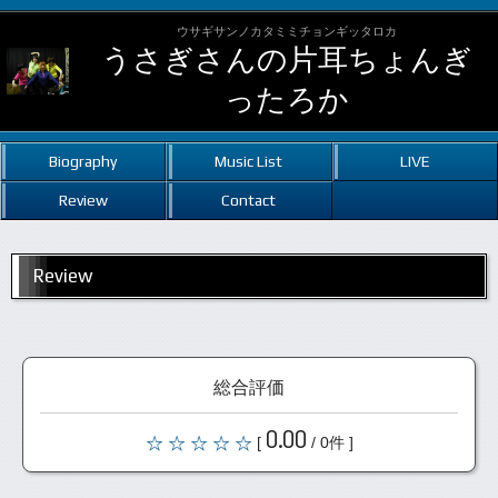
ウサギサンノカタミミチョンギッタロカ
うさぎさんの片耳ちょんぎ
ったろか
Biography
Music List
LIVE
Review
Contact
Review
総合評価
0.00
[
/ 0件 ]