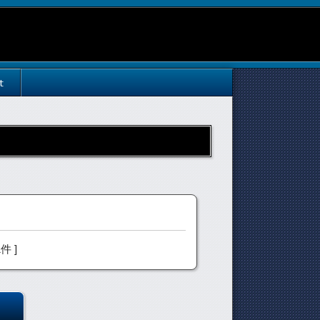
t
1件 ]