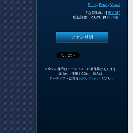
Punk
/
Rock
/
Visual
主な活動地：[
東京都
]
総合評価：23,291 pt [
174位
]
ファン登録
※全ての作品はアーティストに著作権があります。
楽曲のご使用やCDのご購入は、
アーティストに直接
お問い合わせ
ください。