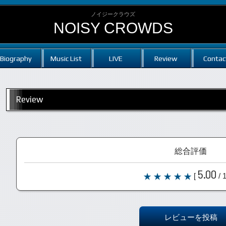
ノイジークラウズ
NOISY CROWDS
Biography
Music List
LIVE
Review
Contac
Review
総合評価
5.00
[
/ 
レビューを投稿