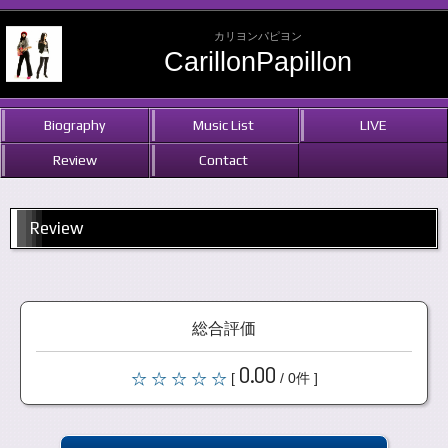
カリヨンパピヨン
CarillonPapillon
Biography
Music List
LIVE
Review
Contact
Review
総合評価
0.00
[
/ 0件 ]