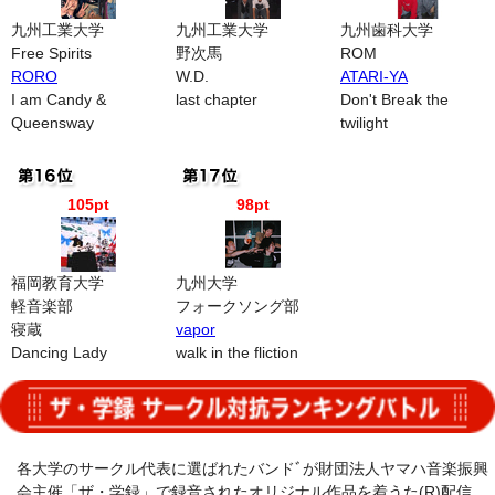
九州工業大学
九州工業大学
九州歯科大学
Free Spirits
野次馬
ROM
RORO
W.D.
ATARI-YA
I am Candy &
last chapter
Don't Break the
Queensway
twilight
105pt
98pt
福岡教育大学
九州大学
軽音楽部
フォークソング部
寝蔵
vapor
Dancing Lady
walk in the fliction
各大学のサークル代表に選ばれたバンドﾞが財団法人ヤマハ音楽振興
会主催「ザ・学録」で録音されたオリジナル作品を着うた(R)配信