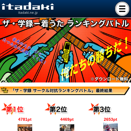
itadaki.ne.jp
4781pt
4469pt
2653pt