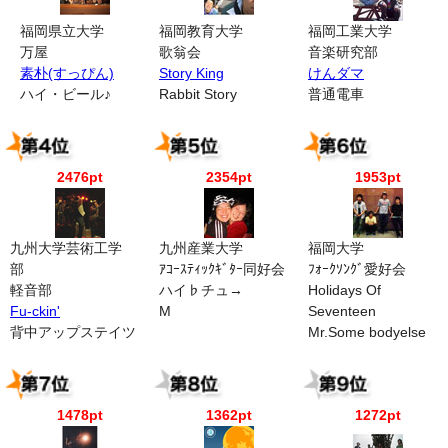
福岡県立大学
福岡教育大学
福岡工業大学
万屋
歌翁会
音楽研究部
素朴(すっぴん)
Story King
けんダマ
ハイ・ビール♪
Rabbit Story
普通電車
2476pt
2354pt
1953pt
九州大学芸術工学
九州産業大学
福岡大学
部
ｱｺｰｽﾃｨｯｸｷﾞﾀｰ同好会
ﾌｫｰｸｿﾝｸﾞ愛好会
軽音部
ハイ♭チュ→
Holidays Of
Fu-ckin'
M
Seventeen
背中アップステイツ
Mr.Some bodyelse
1478pt
1362pt
1272pt