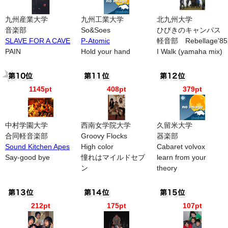
九州産業大学
九州工業大学
北九州大学
音楽部
So&Soes
ひびきのキャンパス
SLAVE FOR A CAVE
P-Atomic
軽音部 Rebellage'85
PAIN
Hold your hand
I Walk (yamaha mix)
1145pt
408pt
379pt
中村学園大学
西南女学院大学
久留米大学
合同軽音楽部
Groovy Flocks
器楽部
Sound Kitchen Apes
High color
Cabaret volvox
Say-good bye
憧れはマイルドセブ
learn from your
ン
theory
212pt
175pt
107pt