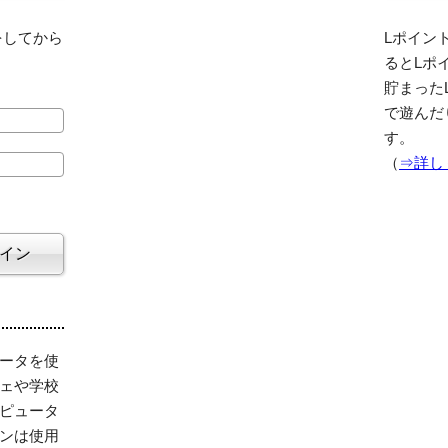
をしてから
Lポイント
るとLポ
貯まった
で遊んだ
す。
（
⇒詳し
ータを使
ェや学校
ピュータ
ンは使用