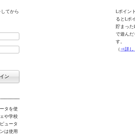
をしてから
Lポイント
るとLポ
貯まった
で遊んだ
す。
（
⇒詳し
ータを使
ェや学校
ピュータ
ンは使用