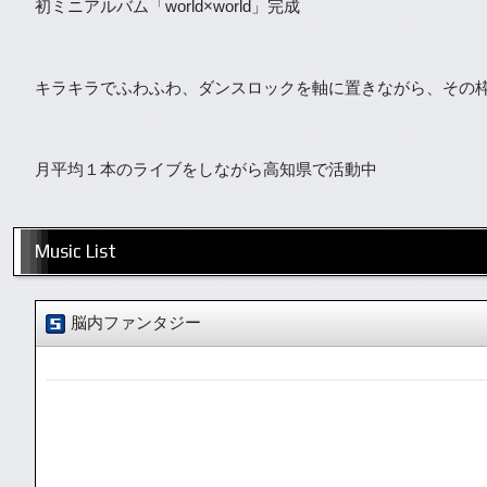
初ミニアルバム「world×world」完成
キラキラでふわふわ、ダンスロックを軸に置きながら、その
月平均１本のライブをしながら高知県で活動中
Music List
脳内ファンタジー