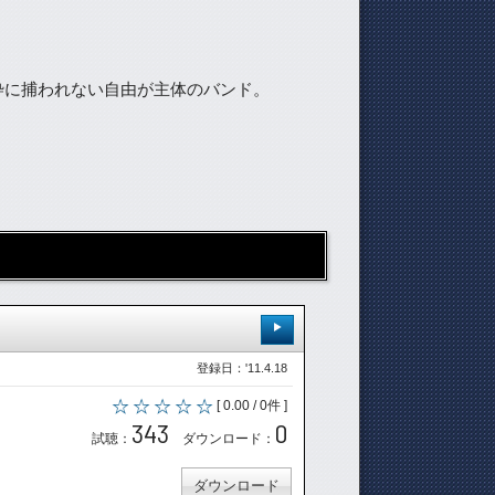
枠に捕われない自由が主体のバンド。
登録日：'11.4.18
[ 0.00 / 0件 ]
343
0
試聴：
ダウンロード：
ダウンロード