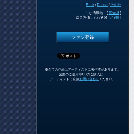
Rock
/
Dance
/
その他
主な活動地：[
高知県
]
総合評価：7,779 pt [
849位
]
ファン登録
※全ての作品はアーティストに著作権があります。
楽曲のご使用やCDのご購入は、
アーティストに直接
お問い合わせ
ください。