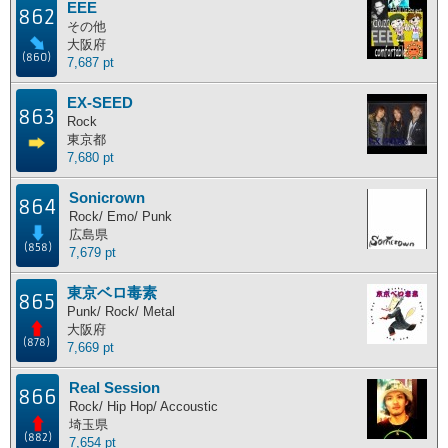
EEE
862
主な活動地別ランキング
その他
大阪府
(860)
7,687 pt
主な活動地別に分けたランキングです。
EX-SEED
北海道
東北地方
関東地方
中部地方
863
Rock
近畿地方
中国地方
四国地方
九州地方
東京都
7,680 pt
海外
Sonicrown
864
Rock/ Emo/ Punk
広島県
ポイント獲得履歴
(858)
7,679 pt
ポイント獲得履歴
東京ベロ毒素
865
Punk/ Rock/ Metal
大阪府
(878)
7,669 pt
Real Session
866
Rock/ Hip Hop/ Accoustic
埼玉県
(882)
7,654 pt