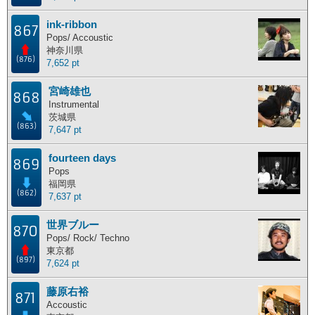
ink-ribbon
867
Pops/ Accoustic
神奈川県
(876)
7,652 pt
宮崎雄也
868
Instrumental
茨城県
(863)
7,647 pt
fourteen days
869
Pops
福岡県
(862)
7,637 pt
世界ブルー
870
Pops/ Rock/ Techno
東京都
(897)
7,624 pt
藤原右裕
871
Accoustic