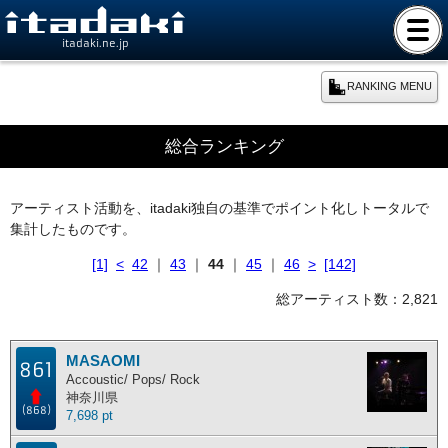
itadaki.ne.jp
RANKING MENU
期間別ランキング
総合ランキング
本日のランキング
アーティスト活動を、itadaki独自の基準でポイント化しトータルで
集計したものです。
週間ランキング
[1]
<
42
｜
43
｜
44
｜
45
｜
46
>
[142]
月間ランキング
総アーティスト数：2,821
年間ランキング
MASAOMI
861
Accoustic/ Pops/ Rock
神奈川県
総合ランキング
(868)
7,698 pt