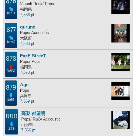
876
Visual/ Rock/ Pops
福岡県
(873)
7,586 pt
qurune
877
Pops/ Accoustic
大阪府
(874)
7,580 pt
FazE StreeT
878
Pops/ Pops
福岡県
(893)
7,573 pt
Age
879
Pops
兵庫県
(869)
7,569 pt
高梨 都望明
880
Pops/ R&B/ Accoustic
山形県
(872)
7,566 pt