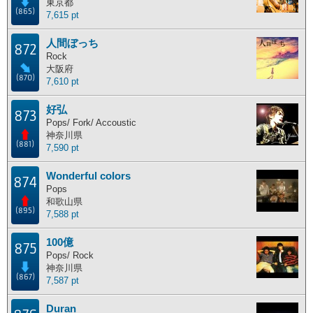
東京都
(865)
7,615 pt
人間ぼっち
872
Rock
大阪府
(870)
7,610 pt
好弘
873
Pops/ Fork/ Accoustic
神奈川県
(881)
7,590 pt
Wonderful colors
874
Pops
和歌山県
(895)
7,588 pt
100億
875
Pops/ Rock
神奈川県
(867)
7,587 pt
Duran