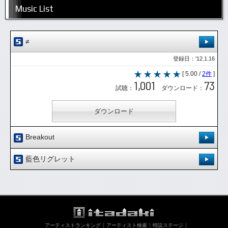
Music List
≠
登録日：'12.1.16
[ 5.00 /
2件
]
1,001
73
試聴：
ダウンロード：
ダウンロード
Breakout
登録日：'12.1.22
藍色リグレット
[ 5.00 /
1件
]
登録日：'12.1.22
668
41
試聴：
ダウンロード：
[ 5.00 /
1件
]
657
45
試聴：
ダウンロード：
ダウンロード
アーティストランキング
アーティスト検索
特設ステージ