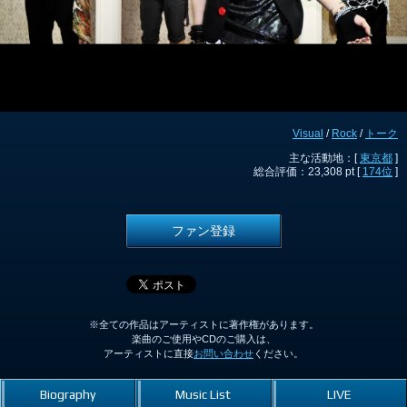
Visual
/
Rock
/
トーク
主な活動地：[
東京都
]
総合評価：23,308 pt [
174位
]
ファン登録
※全ての作品はアーティストに著作権があります。
楽曲のご使用やCDのご購入は、
アーティストに直接
お問い合わせ
ください。
Biography
Music List
LIVE