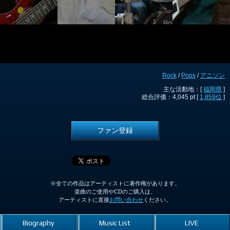
Rock
/
Pops
/
アニソン
主な活動地：[
福岡県
]
総合評価：4,045 pt [
1,859位
]
ファン登録
※全ての作品はアーティストに著作権があります。
楽曲のご使用やCDのご購入は、
アーティストに直接
お問い合わせ
ください。
Biography
Music List
LIVE