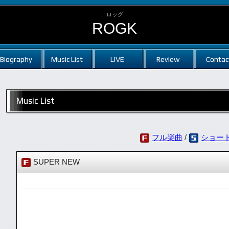
ロッグ
ROGK
Biography
Music List
LIVE
Review
Contac
Music List
フル楽曲
/
ショー
SUPER NEW