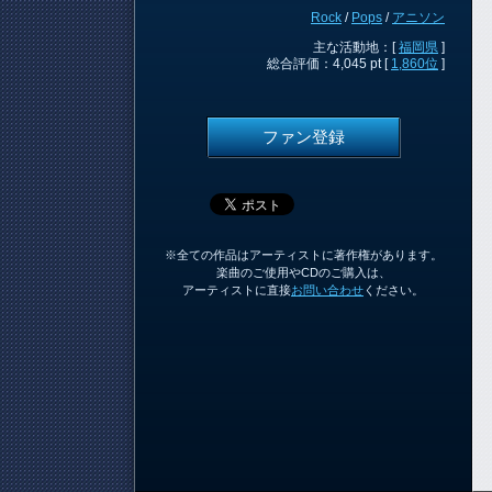
Rock
/
Pops
/
アニソン
主な活動地：[
福岡県
]
総合評価：4,045 pt [
1,860位
]
ファン登録
※全ての作品はアーティストに著作権があります。
楽曲のご使用やCDのご購入は、
アーティストに直接
お問い合わせ
ください。