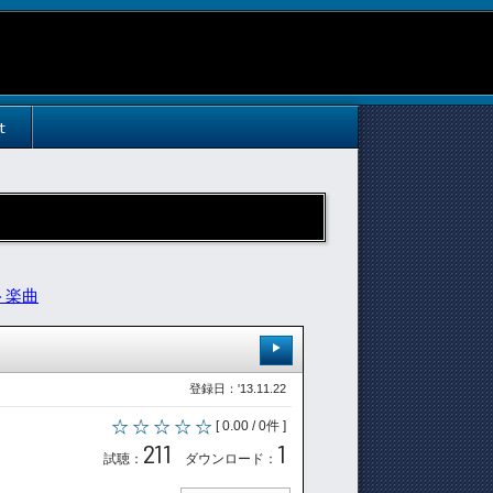
t
ト楽曲
登録日：'13.11.22
[ 0.00 / 0件 ]
211
1
試聴：
ダウンロード：