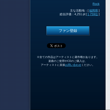
Rock
主な活動地：[
福岡県
]
総合評価：4,251 pt [
1,759位
]
ファン登録
※全ての作品はアーティストに著作権があります。
楽曲のご使用やCDのご購入は、
アーティストに直接
お問い合わせ
ください。