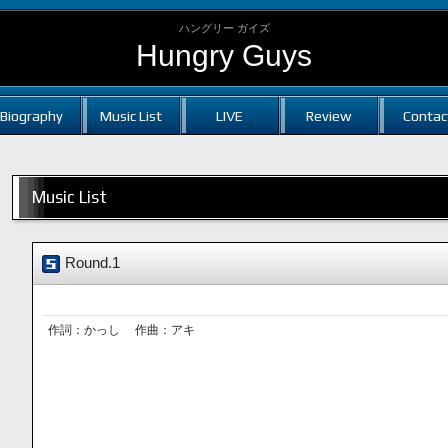
ハングリー ガイズ
Hungry Guys
Biography
Music List
LIVE
Review
Contac
Music List
Round.1
作詞：かっし 作曲：アキ