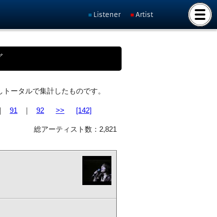
Listener
Artist
グ
ト化しトータルで集計したものです。
｜
91
｜
92
>>
[142]
総アーティスト数：2,821