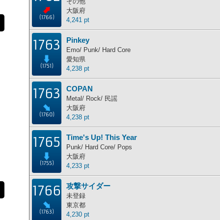
その他
大阪府
(1766)
4,241 pt
Pinkey
1763
Emo/ Punk/ Hard Core
愛知県
(1751)
4,238 pt
COPAN
1763
Metal/ Rock/ 民謡
大阪府
(1760)
4,238 pt
Time's Up! This Year
1765
Punk/ Hard Core/ Pops
大阪府
(1755)
4,233 pt
攻撃サイダー
1766
未登録
東京都
(1763)
4,230 pt