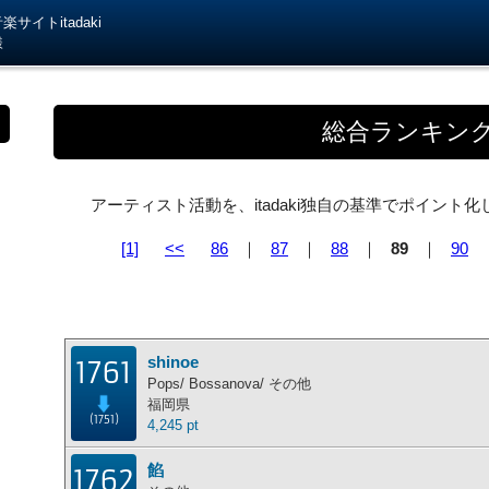
サイトitadaki
様
総合ランキン
アーティスト活動を、itadaki独自の基準でポイン
[1]
<<
86
｜
87
｜
88
｜
89
｜
90
shinoe
1761
Pops/ Bossanova/ その他
福岡県
(1751)
4,245 pt
餡
1762