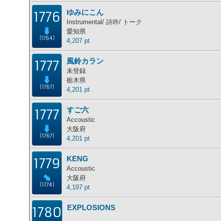
ゆみにこん
1776
Instrumental/ 詩吟/ トーク
愛知県
(1764)
4,207 pt
風鈴カラン
1777
未登録
栃木県
(1767)
4,201 pt
すご六
1777
Accoustic
大阪府
(1767)
4,201 pt
KENG
1779
Accoustic
大阪府
(1774)
4,197 pt
EXPLOSIONS
1780