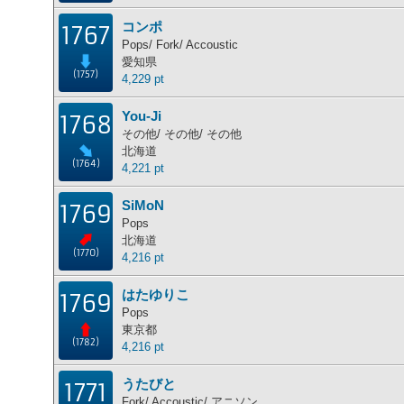
コンポ
1767
Pops/ Fork/ Accoustic
愛知県
(1757)
4,229 pt
You-Ji
1768
その他/ その他/ その他
北海道
(1764)
4,221 pt
SiMoN
1769
Pops
北海道
(1770)
4,216 pt
はたゆりこ
1769
Pops
東京都
(1782)
4,216 pt
うたびと
1771
Fork/ Accoustic/ アニソン