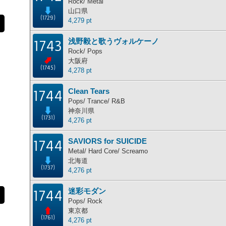
Rock/ Metal
山口県
(1729)
4,279 pt
浅野毅と歌うヴォルケーノ
1743
Rock/ Pops
大阪府
(1745)
4,278 pt
Clean Tears
1744
Pops/ Trance/ R&B
神奈川県
(1731)
4,276 pt
SAVIORS for SUICIDE
1744
Metal/ Hard Core/ Screamo
北海道
(1737)
4,276 pt
迷彩モダン
1744
Pops/ Rock
東京都
(1761)
4,276 pt