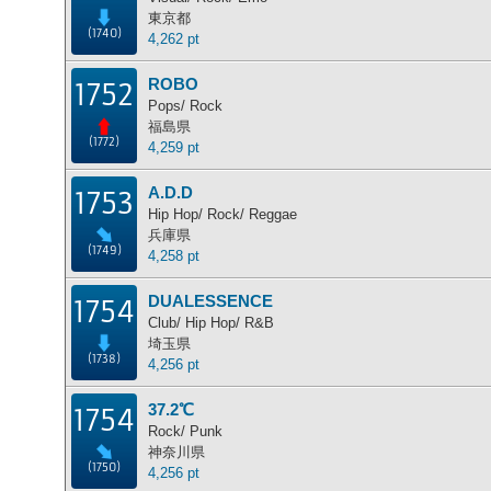
東京都
(1740)
4,262 pt
ROBO
1752
Pops/ Rock
福島県
(1772)
4,259 pt
A.D.D
1753
Hip Hop/ Rock/ Reggae
兵庫県
(1749)
4,258 pt
DUALESSENCE
1754
Club/ Hip Hop/ R&B
埼玉県
(1738)
4,256 pt
37.2℃
1754
Rock/ Punk
神奈川県
(1750)
4,256 pt