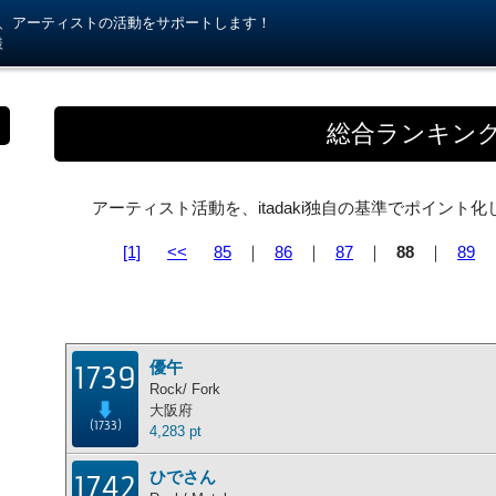
kiが、アーティストの活動をサポートします！
様
総合ランキン
アーティスト活動を、itadaki独自の基準でポイン
[1]
<<
85
｜
86
｜
87
｜
88
｜
89
優午
1739
Rock/ Fork
大阪府
(1733)
4,283 pt
ひでさん
1742