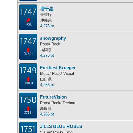
増千晶
1747
未登録
沖縄県
(1751)
4,273 pt
snowgraphy
1747
Pops/ Rock
福岡県
(1762)
4,273 pt
Furthest Krueger
1749
Metal/ Rock/ Visual
山口県
(1803)
4,268 pt
FutureVision
1750
Pops/ Rock/ Techno
鳥取県
(1758)
4,265 pt
JILLS BLUE ROSES
1751
Visual/ Rock/ Emo