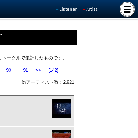
Listener
Artist
グ
ト化しトータルで集計したものです。
｜
90
｜
91
>>
[142]
総アーティスト数：2,821