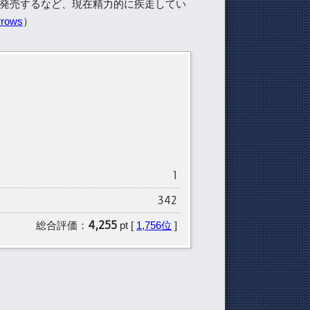
Night』を発売するなど、現在精力的に疾走してい
rrows
）
1
342
4,255
総合評価：
pt [
1,756位
]