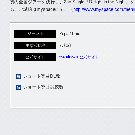
初の全国ツアーを決行し、2nd Single『Delight in the 
る。ご試聴はmyspaceにて。（
http://www.myspace.com/theni
ジャンル
Pops / Emo
主な活動地
京都府
公式サイト
the nirrows 公式サイト
ショート楽曲DL数
ショート楽曲試聴数