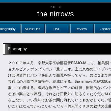
ニローズ
the nirrows
Biography
Music List
LIVE
Review
Contac
Biography
２００７年４月、京都大学医学部軽音PAMOJAにて、植島
ョナルピアノポップスバンド兼デュオ。主に京都のライブハ
けは偶然同じバンドを組んで面識を持ってから、共に２浪で
共通点のお陰で意気投合。結成に至る。the nirrowsの&#039;n
浪」に由来する。繊細な歌声とピアノの旋律、衝動的なバン
るその楽曲と世界観、それとは正反対に明るくぐだぐだなＭ
をこなす。いい意味でお茶の間に流れていてもおかしくない
いことはなんてかっこいいんだろう的人間くささの叙情の楽曲