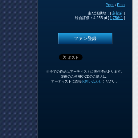
Pops
/
Emo
主な活動地：[
京都府
]
総合評価：4,255 pt [
1,756位
]
ファン登録
※全ての作品はアーティストに著作権があります。
楽曲のご使用やCDのご購入は、
アーティストに直接
お問い合わせ
ください。