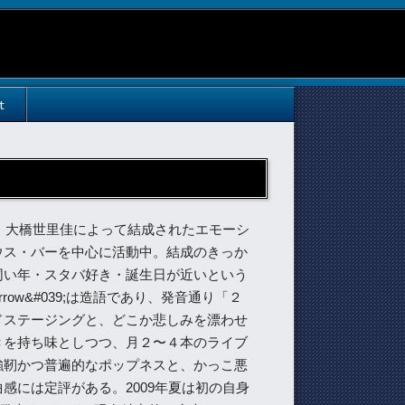
t
潤・大橋世里佳によって結成されたエモーシ
ウス・バーを中心に活動中。結成のきっか
同い年・スタバ好き・誕生日が近いという
irrow&#039;は造語であり、発音通り「２
ドステージングと、どこか悲しみを漂わせ
Ｃを持ち味としつつ、月２〜４本のライブ
強靭かつ普遍的なポップネスと、かっこ悪
感には定評がある。2009年夏は初の自身