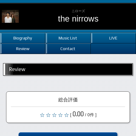
ニローズ
the nirrows
Biography
Music List
LIVE
Review
Contact
Review
総合評価
0.00
[
/ 0件 ]