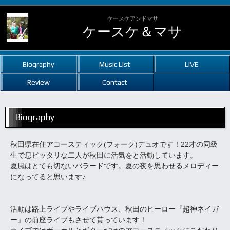
ケースケアンドマサ
ケースケ＆マサ
Biography
Music List
LIVE
Review
Contact
Biography
秋田県在住アコースティック(フォーク)デュオです！22才の同級
生で息ピッタリな二人が秋田に活気をと活動しています。
夏風はとても切ないバラードです。夏の夜を思わせるメロディー
になってると思います♪
活動は路上ライブやライブハウス、秋田のヒーロー『超神ネイガ
ー』の前座ライブもさせて貰っています！