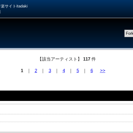
サイトitadaki
様
【該当アーティスト】
117
件
1
｜
2
｜
3
｜
4
｜
5
｜
6
>>