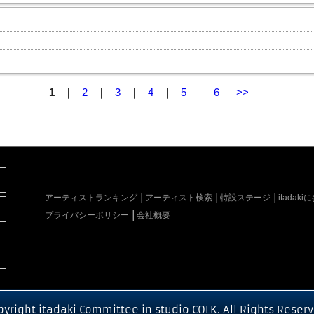
1
｜
2
｜
3
｜
4
｜
5
｜
6
>>
アーティストランキング
アーティスト検索
特設ステージ
itada
プライバシーポリシー
会社概要
pyright itadaki Committee in studio COLK. All Rights Reserv