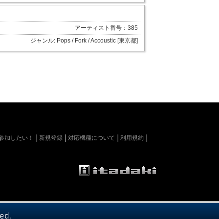
アーティスト番号：385
ジャンル: Pops / Fork / Accoustic [東京都]
kiに参加したい！
新規登録
対応機種について
利用規約
ed.