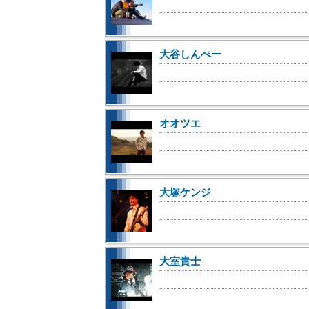
大谷しんぺー
オオツエ
大塚ケンジ
大室貴士