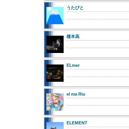
うたびと
榎本高
ELmer
el ma Riu
ELEMENT