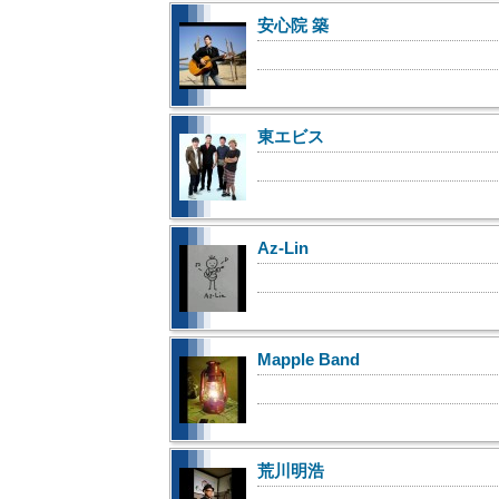
安心院 築
東エビス
Az-Lin
Mapple Band
荒川明浩