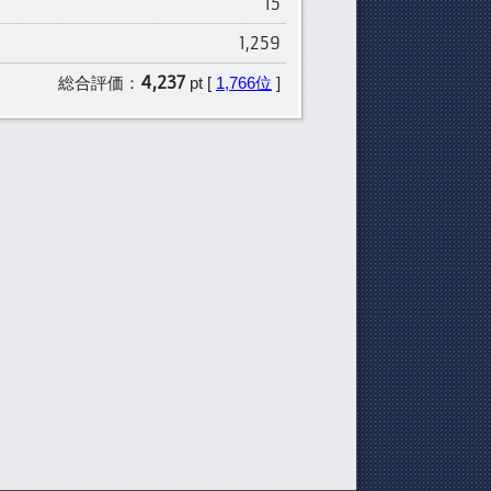
15
1,259
4,237
総合評価：
pt [
1,766位
]